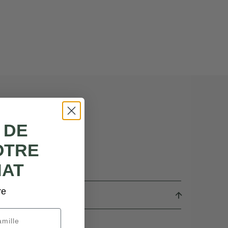
 DE
OTRE
HAT
re