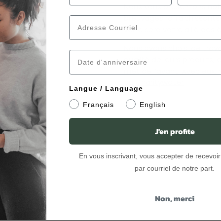
Nous vous présentons notre
breuvages rafraichissants
verre sera votre allié des é
Nous avons choisi de trav
qualité de leurs produits, 
met de l’avant. Avec eux,
au
Charitywater
.
Langue / Language
Français
English
J'en profite
En vous inscrivant, vous accepter de recevoir 
par courriel de notre part.
Non, merci