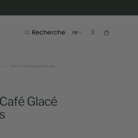
Panier
Recherche
FR
Verre Café Glacé Brooks
 Café Glacé
s