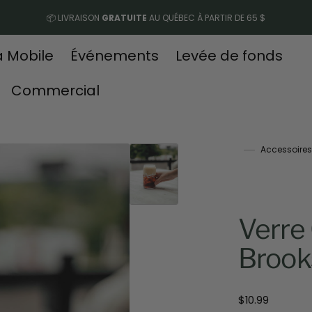
📦 LIVRAISON
GRATUITE
AU QUÉBEC À PARTIR DE 65 $
a Mobile
Événements
Levée de fonds
Commercial
Accessoires
Verre
Brook
Prix
$10.99