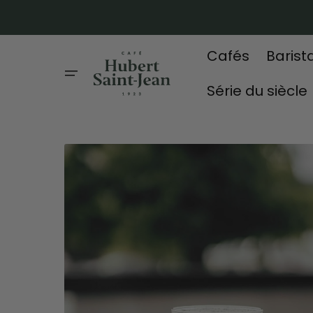
Ignorer
et
passer
au
Cafés
Barist
contenu
Série du siècle