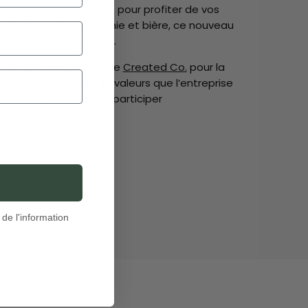
 verre estival, parfait pour profiter de vos
 cet été. Café, smoothie et bière, ce nouveau
tés les plus ensoleillés.
ailler avec la compagnie
Created Co.
pour la
et plus encore pour les valeurs que l’entreprise
 nous sommes fiers de participer
de l'information