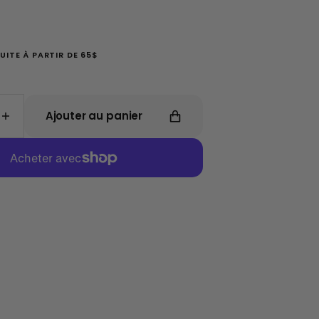
UITE À PARTIR DE 65$
Ajouter au panier
Augmenter
la
quantité
de
Verre
Café
Glacé
Brooks